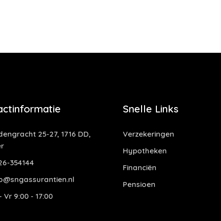
actinformatie
Snelle Links
dengracht 25-27, 1716 DD,
Verzekeringen
r
Hypotheken
6-354144
Financiën
o@sngassurantien.nl
Pensioen
 Vr 9:00 - 17:00