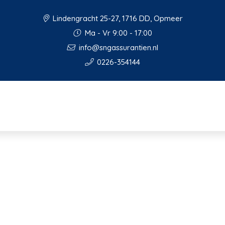
Lindengracht 25-27, 1716 DD, Opmeer
Ma - Vr 9:00 - 17:00
info@sngassurantien.nl
0226-354144