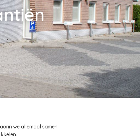
antiën
waarin we allemaal samen
ikkelen.