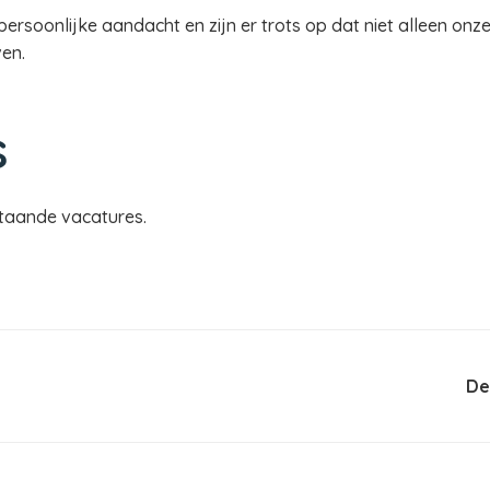
rsoonlijke aandacht en zijn er trots op dat niet alleen on
ven.
s
taande vacatures.
De