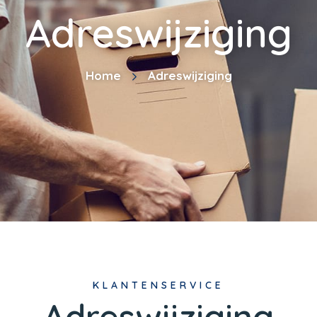
Adreswijziging
Home
Adreswijziging
KLANTENSERVICE
Adreswijziging