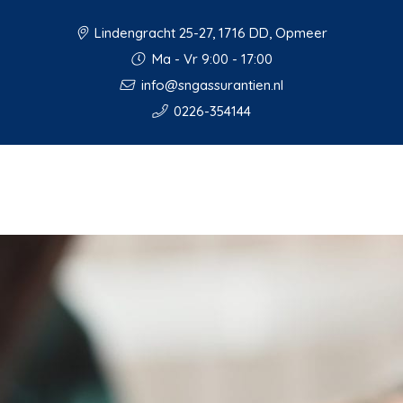
Lindengracht 25-27, 1716 DD, Opmeer
Ma - Vr 9:00 - 17:00
info@sngassurantien.nl
0226-354144