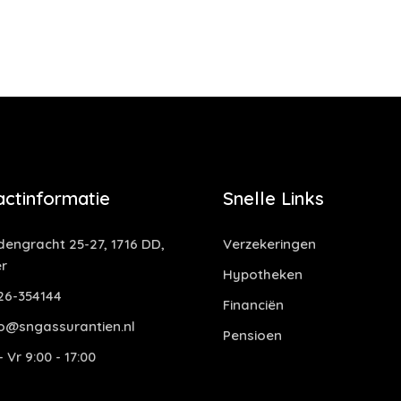
actinformatie
Snelle Links
dengracht 25-27, 1716 DD,
Verzekeringen
r
Hypotheken
6-354144
Financiën
o@sngassurantien.nl
Pensioen
 Vr 9:00 - 17:00