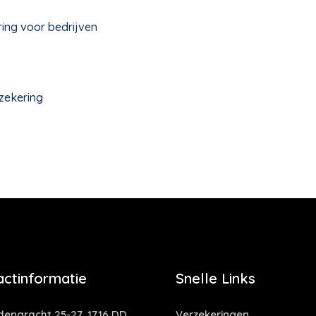
ing voor bedrijven
zekering
actinformatie
Snelle Links
dengracht 25-27, 1716 DD,
Verzekeringen