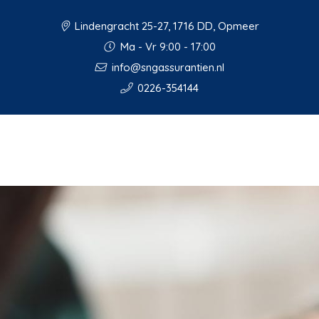
Lindengracht 25-27, 1716 DD, Opmeer
Ma - Vr 9:00 - 17:00
info@sngassurantien.nl
0226-354144