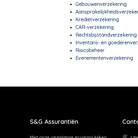
Gebouwenverzekering
Aansprakelijkheidsverzeker
Kredietverzekering
CAR-verzekering
Rechtsbijstandverzekering
Inventaris- en goederenver
Risicobeheer
Evenementenverzekering
S&G Assurantiën
Cont
Met onze jarenlange ervaring kijken
Lin