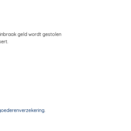
 inbraak geld wordt gestolen
ert.
 goederenverzekering
.