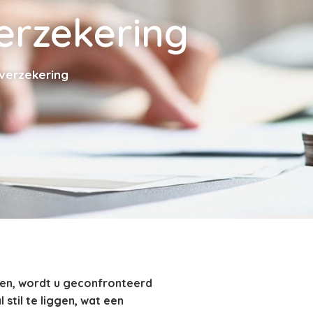
erzekering
verzekering
den, wordt u geconfronteerd
til te liggen, wat een