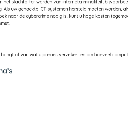
het slachtoffer worden van internetcriminaliteit, bijvoorbee
ng. Als uw gehackte ICT-systemen hersteld moeten worden, als
zoek naar de cybercrime nodig is, kunt u hoge kosten tegemoe
omst.
 hangt af van wat u precies verzekert en om hoeveel compu
na’s