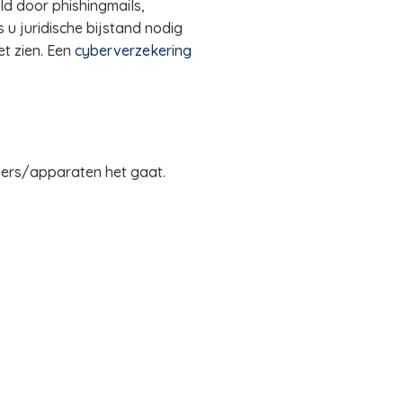
ld door phishingmails,
 u juridische bijstand nodig
t zien. Een
cyberverzekering
ters/apparaten het gaat.