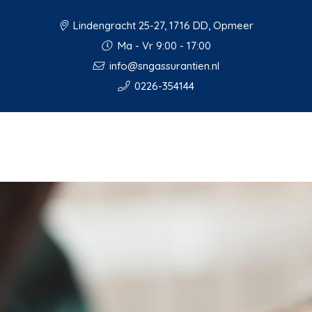
Lindengracht 25-27, 1716 DD, Opmeer
Ma - Vr 9:00 - 17:00
info@sngassurantien.nl
0226-354144