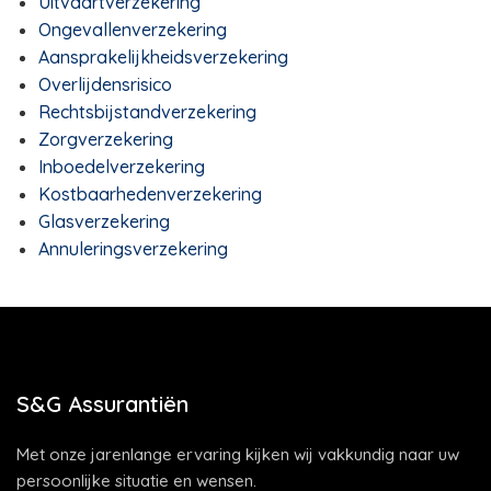
Uitvaartverzekering
Ongevallenverzekering
Aansprakelijkheidsverzekering
Overlijdensrisico
Rechtsbijstandverzekering
Zorgverzekering
Inboedelverzekering
Kostbaarhedenverzekering
Glasverzekering
Annuleringsverzekering
S&G Assurantiën
Met onze jarenlange ervaring kijken wij vakkundig naar uw
persoonlijke situatie en wensen.