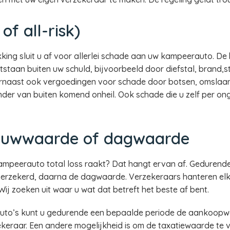
of all-risk)
kking sluit u af voor allerlei schade aan uw kampeerauto. D
taan buiten uw schuld, bijvoorbeeld door diefstal, brand,s
aarnaast ook vergoedingen voor schade door botsen, omslaan
nder van buiten komend onheil. Ook schade die u zelf per o
ieuwwaarde of dagwaarde
kampeerauto total loss raakt? Dat hangt ervan af. Gedurend
erzekerd, daarna de dagwaarde. Verzekeraars hanteren elk 
 zoeken uit waar u wat dat betreft het beste af bent.
to’s kunt u gedurende een bepaalde periode de aankoopw
zekeraar. Een andere mogelijkheid is om de taxatiewaarde te