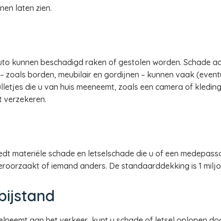
nen laten zien.
uto kunnen beschadigd raken of gestolen worden. Schade aan 
– zoals borden, meubilair en gordijnen – kunnen vaak (event
letjes die u van huis meeneemt, zoals een camera of kledin
 verzekeren.
dt materiële schade en letselschade die u of een medepassa
veroorzaakt of iemand anders. De standaarddekking is 1 miljo
bijstand
lneemt aan het verkeer, kunt u schade of letsel oplopen d