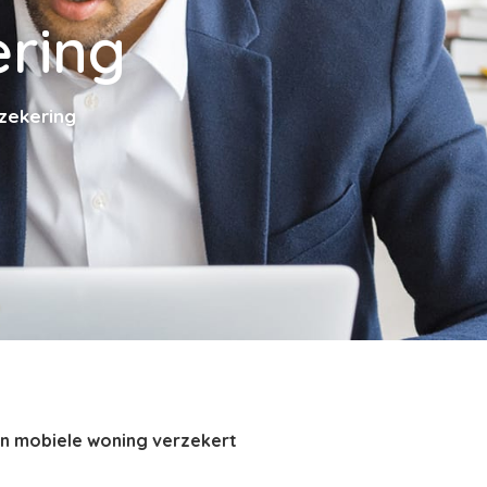
ring
zekering
en mobiele woning verzekert