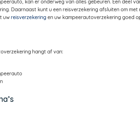
mpeerauto, kan er onderweg van alles gebeuren. Een deel van
ng. Daarnaast kunt u een reisverzekering afsluiten om me
at uw
reisverzekering
en uw kampeerautoverzekering goed op 
overzekering hangt af van:
peerauto
en
na’s