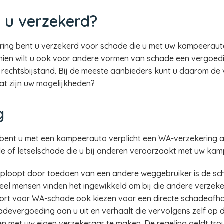
 u verzekerd?
ng bent u verzekerd voor schade die u met uw kampeerauto
schien wilt u ook voor andere vormen van schade een vergoe
 rechtsbijstand. Bij de meeste aanbieders kunt u daarom de
at zijn uw mogelijkheden?
g
ent u met een kampeerauto verplicht een WA-verzekering af 
de of letselschade die u bij anderen veroorzaakt met uw ka
ploopt door toedoen van een andere weggebruiker is de sch
el mensen vinden het ingewikkeld om bij die andere verzeke
kort voor WA-schade ook kiezen voor een directe schadeafha
devergoeding aan u uit en verhaalt die vervolgens zelf op 
en met uw eigen verzekeraar te maken. De regeling geldt tro