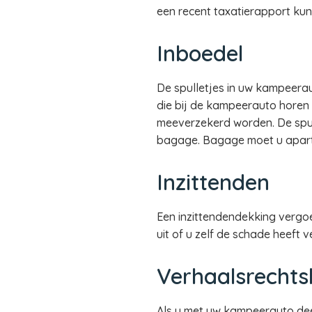
een recent taxatierapport kun
Inboedel
De spulletjes in uw kampeera
die bij de kampeerauto horen 
meeverzekerd worden. De spul
bagage. Bagage moet u apart
Inzittenden
Een inzittendendekking vergoe
uit of u zelf de schade heeft 
Verhaalsrechts
Als u met uw kampeerauto dee