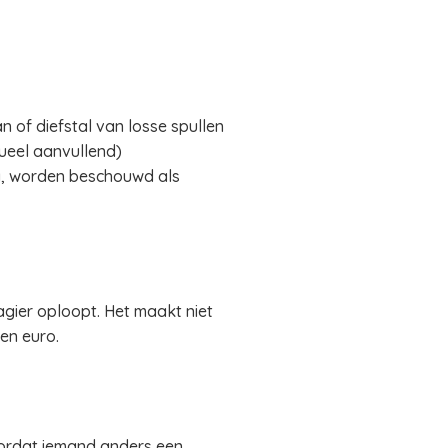
of diefstal van losse spullen
ueel aanvullend)
g, worden beschouwd als
gier oploopt. Het maakt niet
en euro.
oordat iemand anders een