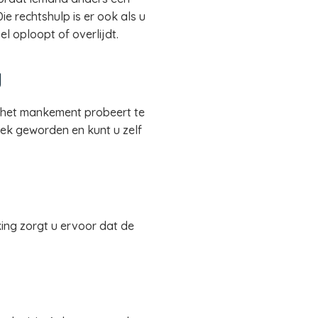
ie rechtshulp is er ook als u
l oploopt of overlijdt.
g
t het mankement probeert te
iek geworden en kunt u zelf
ing zorgt u ervoor dat de