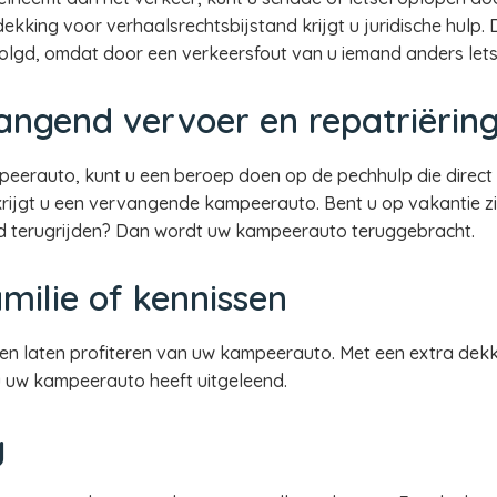
kking voor verhaalsrechtsbijstand krijgt u juridische hulp. D
volgd, omdat door een verkeersfout van u iemand anders letse
angend vervoer en repatriërin
mpeerauto, kunt u een beroep doen op de pechhulp die direc
 krijgt u een vervangende kampeerauto. Bent u op vakantie z
and terugrijden? Dan wordt uw kampeerauto teruggebracht.
milie of kennissen
nden laten profiteren van uw kampeerauto. Met een extra dekk
 u uw kampeerauto heeft uitgeleend.
g