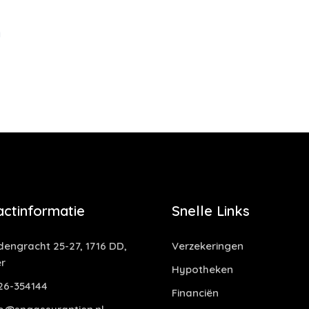
g
actinformatie
Snelle Links
dengracht 25-27, 1716 DD,
Verzekeringen
r
Hypotheken
6-354144
Financiën