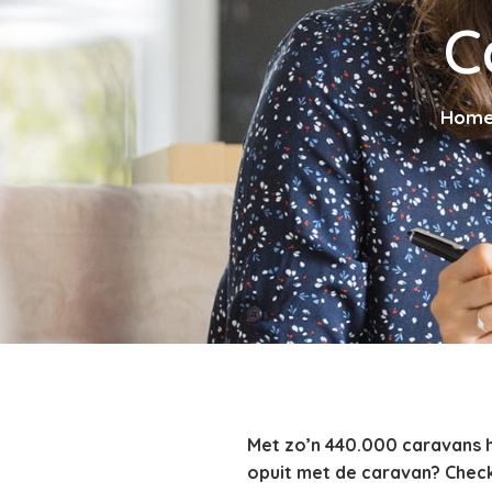
C
Hom
Met zo’n 440.000 caravans he
opuit met de caravan? Check 