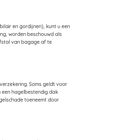
ilair en gordijnen), kunt u een
ding, worden beschouwd als
fstal van bagage af te
verzekering. Soms geldt voor
n een hagelbestendig dak
hagelschade toeneemt door