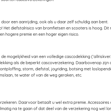
door een aanrijding, ook als u daar zelf schuldig aan bent.
! Het diefstalrisico van bromfietsen en scooters is hoog. Dit r
en hogere premie en een hoger eigen risico.
e mogelijkheid van een volledige cascodekking (‘allriskverz
 dekking als de beperkt cascoverzekering. Daarbovenop zijn
ntploffing, storm, diefstal, joyriding, botsing met loslopen
omslaan, te water of van de weg geraken, etc.
zekeren. Daarvoor betaalt u wel extra premie. Accessoires d
matig na te gaan of dat deel van de verzekering nog wel lon