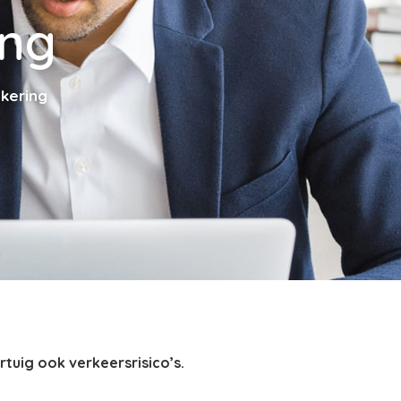
ing
kering
tuig ook verkeersrisico’s.