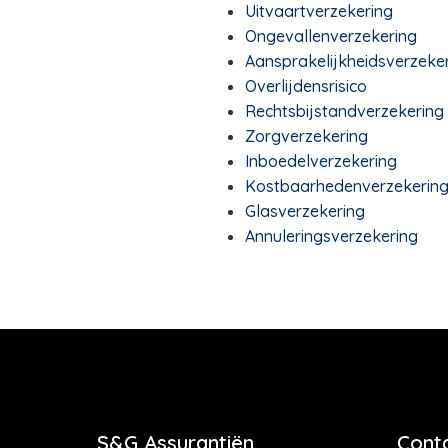
Uitvaartverzekering
Ongevallenverzekering
Aansprakelijkheidsverzeke
Overlijdensrisico
Rechtsbijstandverzekering
Zorgverzekering
Inboedelverzekering
Kostbaarhedenverzekerin
Glasverzekering
Annuleringsverzekering
S&G Assurantiën
Cont