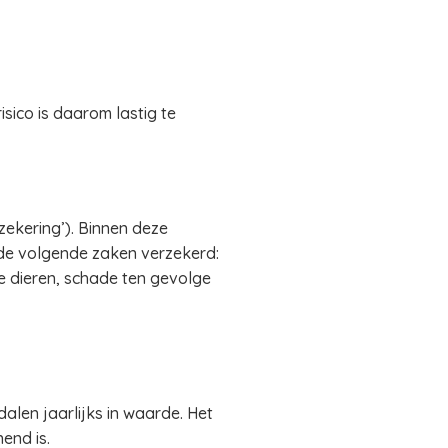
isico is daarom lastig te
ekering’). Binnen deze
 de volgende zaken verzekerd:
de dieren, schade ten gevolge
alen jaarlijks in waarde. Het
end is.