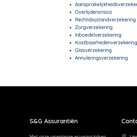
Aansprakelijkheidsverzeke
Overlijdensrisico
Rechtsbijstandverzekering
Zorgverzekering
Inboedelverzekering
Kostbaarhedenverzekerin
Glasverzekering
Annuleringsverzekering
S&G Assurantiën
Cont
Met onze jarenlange ervaring kijken
Lin