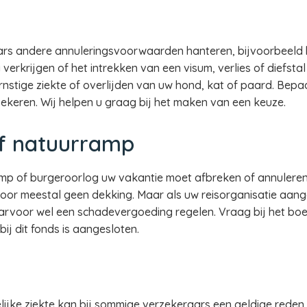
rs andere annuleringsvoorwaarden hanteren, bijvoorbeeld 
ig verkrijgen of het intrekken van een visum, verlies of diefst
stige ziekte of overlijden van uw hond, kat of paard. Bepa
zekeren. Wij helpen u graag bij het maken van een keuze.
of natuurramp
p of burgeroorlog uw vakantie moet afbreken of annuleren,
or meestal geen dekking. Maar als uw reisorganisatie aanges
aarvoor wel een schadevergoeding regelen. Vraag bij het bo
bij dit fonds is aangesloten.
ijke ziekte kan bij sommige verzekeraars een geldige reden z