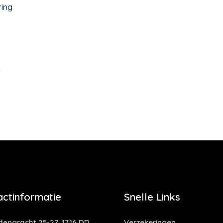
ring
g
actinformatie
Snelle Links
dengracht 25-27, 1716 DD,
Verzekeringen