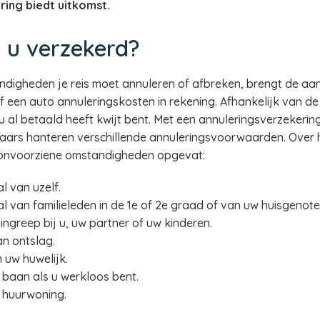
ring biedt uitkomst.
 u verzekerd?
digheden je reis moet annuleren of afbreken, brengt de aan
f een auto annuleringskosten in rekening. Afhankelijk van 
 al betaald heeft kwijt bent. Met een annuleringsverzekering
raars hanteren verschillende annuleringsvoorwaarden. Over
 onvoorziene omstandigheden opgevat:
l van uzelf.
al van familieleden in de 1e of 2e graad of van uw huisgenote
ngreep bij u, uw partner of uw kinderen.
n ontslag.
n uw huwelijk.
baan als u werkloos bent.
 huurwoning.