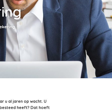
ring
ekering
r u al jaren op wacht. U
g besteed heeft? Dat hoeft