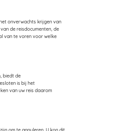
het onverwachts krijgen van
al van de reisdocumenten, de
al van te voren voor welke
 biedt de
loten is bij het
eken van uw reis daarom
ijn om te annuleren. U kon dit