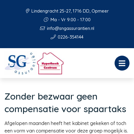
Lindengracht 25-27, 1716 DD, Opmeer
Ma - Vr 9:00 - 17:00
info@sngassurantien.nl
0226-354144
Zonder bezwaar geen
compensatie voor spaartaks
Afgelopen maanden heeft het kabinet gekeken of toch
een vorm van compensatie voor deze groep mogelijk is.