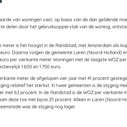
arde van woningen vast, op basis van de dan geldende mar
e delen door het gebruiksoppervlak van de woning, ontstaa
meter is het hoogst in de Randstad, met Amsterdam als kop
00 euro. Daarna volgen de gemeente Laren (Noord-Holland) 
0 euro per vierkante meter. Woningen met de laagste WOZ per
tievelijk 1.600 en 1.750 euro.
erkante meter de afgelopen vier jaar met 41 procent gestegen
jging relatief het sterkst. In twee gemeenten is de stijging me
er met 62 procent. In de Randstad is de WOZ per vierkante me
am deze toe met bijna 25 procent. Alleen in Laren (Noord-H
emstede was de stijging nog lager.