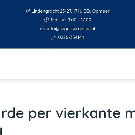
Lindengracht 25-27, 1716 DD, Opmeer
Ma - Vr 9:00 - 17:00
info@sngassurantien.nl
0226-354144
de per vierkante 
d