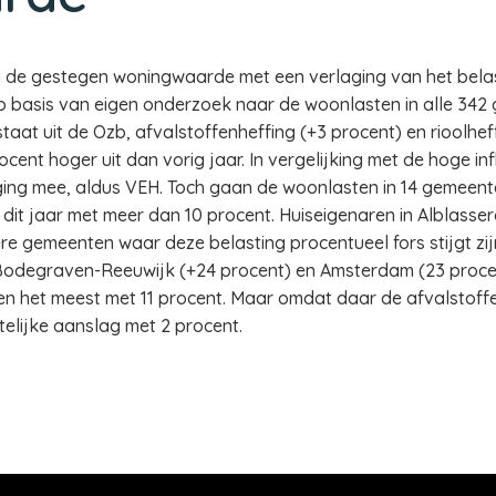
e gestegen woningwaarde met een verlaging van het belast
op basis van eigen onderzoek naar de woonlasten in alle 34
at uit de Ozb, afvalstoffenheffing (+3 procent) en rioolheff
cent hoger uit dan vorig jaar. In vergelijking met de hoge in
jging mee, aldus VEH. Toch gaan de woonlasten in 14 gemeen
 dit jaar met meer dan 10 procent. Huiseigenaren in Alblasse
re gemeenten waar deze belasting procentueel fors stijgt zij
Bodegraven-Reeuwijk (+24 procent) en Amsterdam (23 procen
len het meest met 11 procent. Maar omdat daar de afvalstoff
elijke aanslag met 2 procent.