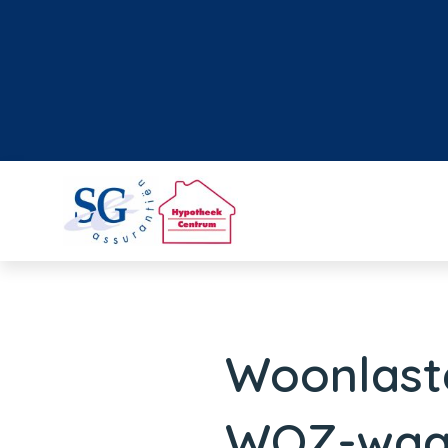
Woonlaste
WOZ-waa