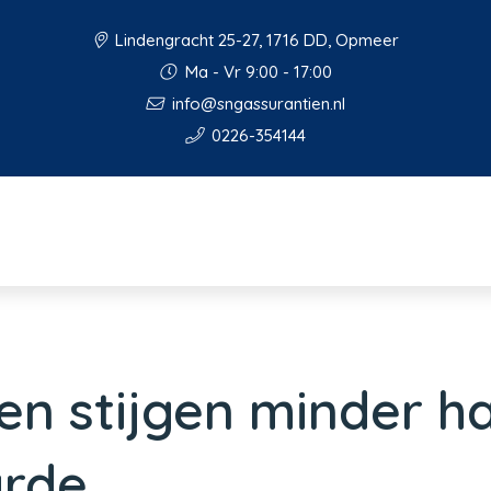
Lindengracht 25-27, 1716 DD, Opmeer
Ma - Vr 9:00 - 17:00
info@sngassurantien.nl
0226-354144
n stijgen minder h
rde