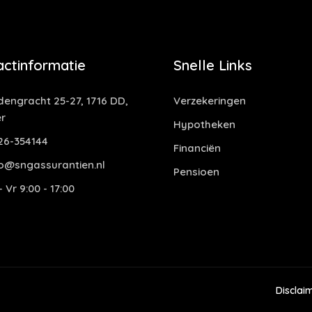
actinformatie
Snelle Links
dengracht 25-27, 1716 DD,
Verzekeringen
r
Hypotheken
6-354144
Financiën
o@sngassurantien.nl
Pensioen
 Vr 9:00 - 17:00
Disclai