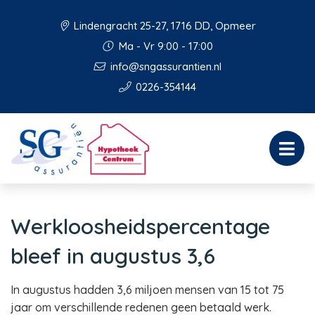
Lindengracht 25-27, 1716 DD, Opmeer
Ma - Vr 9:00 - 17:00
info@sngassurantien.nl
0226-354144
Werkloosheidspercentage
bleef in augustus 3,6
In augustus hadden 3,6 miljoen mensen van 15 tot 75
jaar om verschillende redenen geen betaald werk.