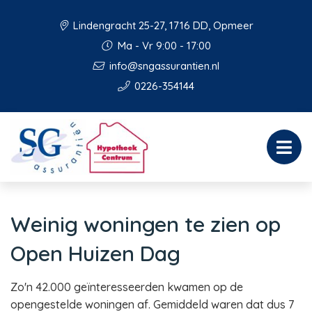
Lindengracht 25-27, 1716 DD, Opmeer
Ma - Vr 9:00 - 17:00
info@sngassurantien.nl
0226-354144
Weinig woningen te zien op
Open Huizen Dag
Zo'n 42.000 geïnteresseerden kwamen op de
opengestelde woningen af. Gemiddeld waren dat dus 7