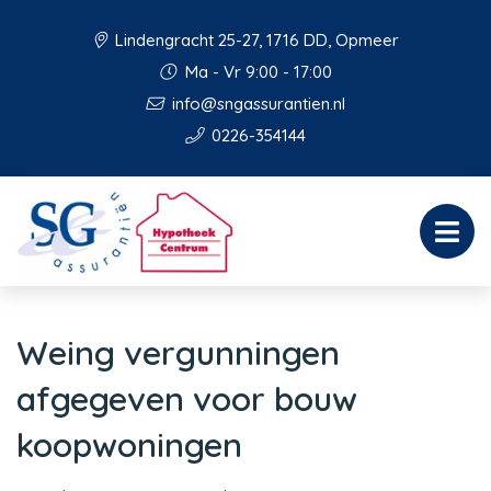
Lindengracht 25-27, 1716 DD, Opmeer
Ma - Vr 9:00 - 17:00
info@sngassurantien.nl
0226-354144
Weing vergunningen
afgegeven voor bouw
koopwoningen