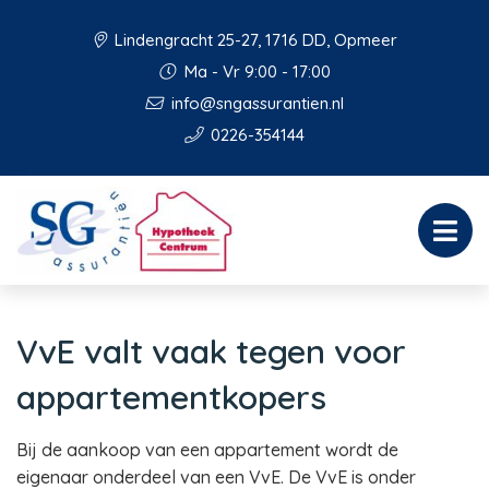
Lindengracht 25-27, 1716 DD, Opmeer
Ma - Vr 9:00 - 17:00
info@sngassurantien.nl
0226-354144
VvE valt vaak tegen voor
appartementkopers
Bij de aankoop van een appartement wordt de
eigenaar onderdeel van een VvE. De VvE is onder