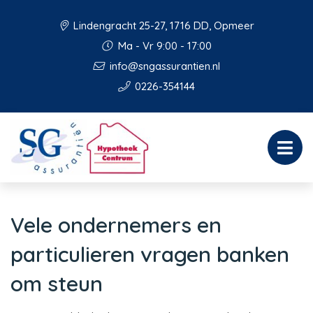
Lindengracht 25-27, 1716 DD, Opmeer
Ma - Vr 9:00 - 17:00
info@sngassurantien.nl
0226-354144
Vele ondernemers en
particulieren vragen banken
om steun