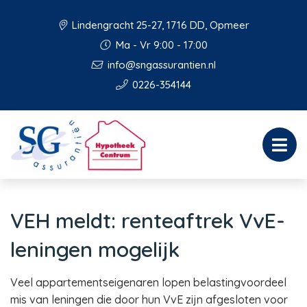
Lindengracht 25-27, 1716 DD, Opmeer
Ma - Vr 9:00 - 17:00
info@sngassurantien.nl
0226-354144
VEH meldt: renteaftrek VvE-
leningen mogelijk
Veel appartementseigenaren lopen belastingvoordeel
mis van leningen die door hun VvE zijn afgesloten voor