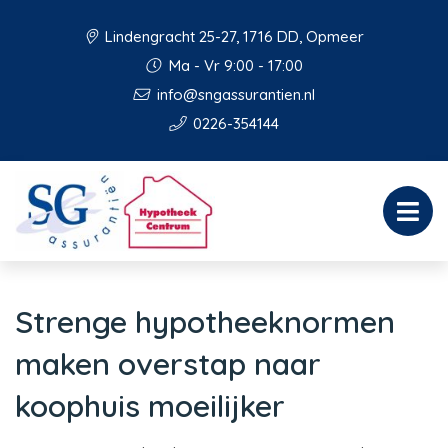
Lindengracht 25-27, 1716 DD, Opmeer
Ma - Vr 9:00 - 17:00
info@sngassurantien.nl
0226-354144
Strenge hypotheeknormen
maken overstap naar
koophuis moeilijker