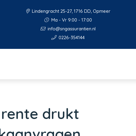
Lindengracht 25-27, 1716 DD, Opmeer
Ma - Vr 9:00 - 17:00
info@sngassurantien.nl
0226-354144
 rente drukt
kaanvragen