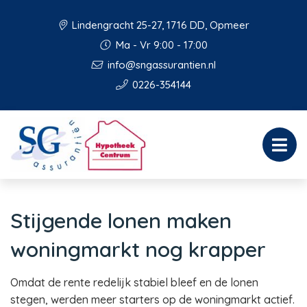
Lindengracht 25-27, 1716 DD, Opmeer
Ma - Vr 9:00 - 17:00
info@sngassurantien.nl
0226-354144
Stijgende lonen maken
woningmarkt nog krapper
Omdat de rente redelijk stabiel bleef en de lonen
stegen, werden meer starters op de woningmarkt actief.