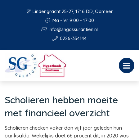
Lindengracht 25-27, 1716 DD, Opmeer
Ma - Vr 9:00 - 17:00
info@sngassurantien.nl
0226-354144
Scholieren hebben moeite
met financieel overzicht
Scholieren checken vaker dan vijf jaar geleden hun
banksaldo. Wekelijks doet 66 procent dit, in 2020 was