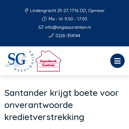
Lindengracht 25-27, 1716 DD, Opmeer
Ma - Vr 9:00 - 17:00
info@sngassurantien.nl
0226-354144
Santander krijgt boete voor
onverantwoorde
kredietverstrekking