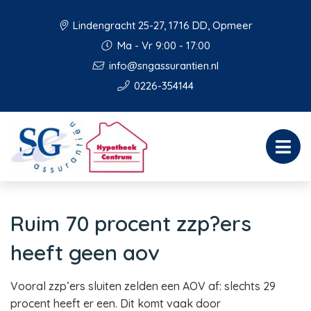
Lindengracht 25-27, 1716 DD, Opmeer
Ma - Vr 9:00 - 17:00
info@sngassurantien.nl
0226-354144
Ruim 70 procent zzp?ers
heeft geen aov
Vooral zzp’ers sluiten zelden een AOV af: slechts 29
procent heeft er een. Dit komt vaak door