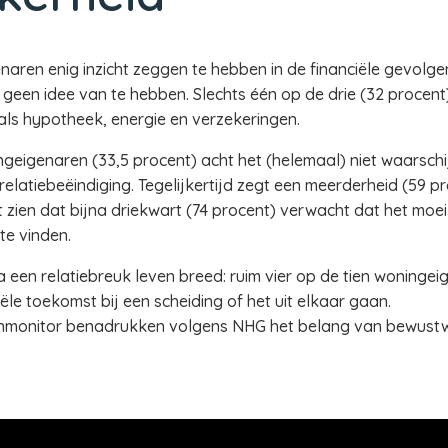
ren enig inzicht zeggen te hebben in de financiële gevolgen
geen idee van te hebben. Slechts één op de drie (32 procent
als hypotheek, energie en verzekeringen.
eigenaren (33,5 procent) acht het (helemaal) niet waarschijn
elatiebeëindiging. Tegelijkertijd zegt een meerderheid (59 p
zien dat bijna driekwart (74 procent) verwacht dat het moeilij
te vinden.
een relatiebreuk leven breed: ruim vier op de tien woningeig
le toekomst bij een scheiding of het uit elkaar gaan.
tenmonitor benadrukken volgens NHG het belang van bewustw