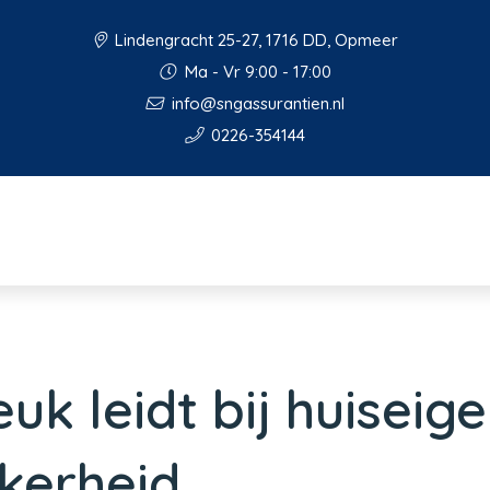
Lindengracht 25-27, 1716 DD, Opmeer
Ma - Vr 9:00 - 17:00
info@sngassurantien.nl
0226-354144
uk leidt bij huiseig
kerheid