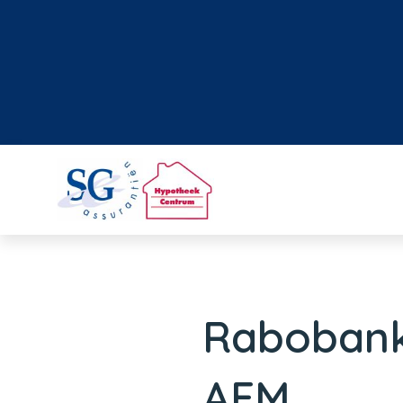
Rabobank 
AFM