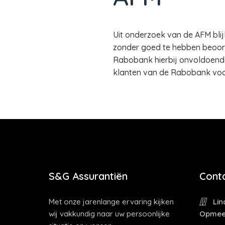
Uit onderzoek van de AFM bli
zonder goed te hebben beoord
Rabobank hierbij onvoldoende 
klanten van de Rabobank voor 
S&G Assurantiën
Cont
Met onze jarenlange ervaring kijken
Lin
wij vakkundig naar uw persoonlijke
Opmee