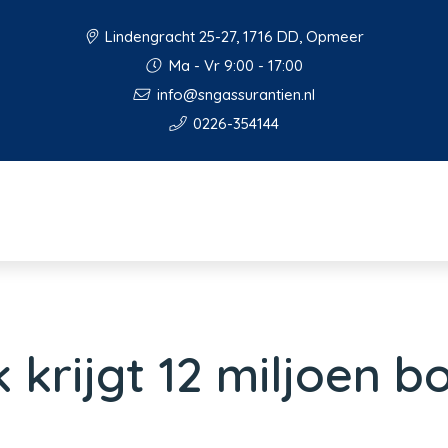
Lindengracht 25-27, 1716 DD, Opmeer
Ma - Vr 9:00 - 17:00
info@sngassurantien.nl
0226-354144
krijgt 12 miljoen b