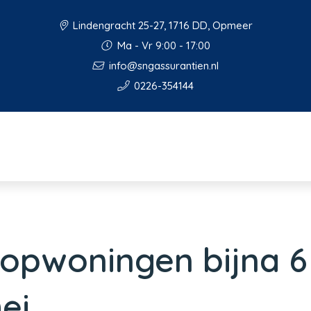
Lindengracht 25-27, 1716 DD, Opmeer
Ma - Vr 9:00 - 17:00
info@sngassurantien.nl
0226-354144
oopwoningen bijna 6
ei