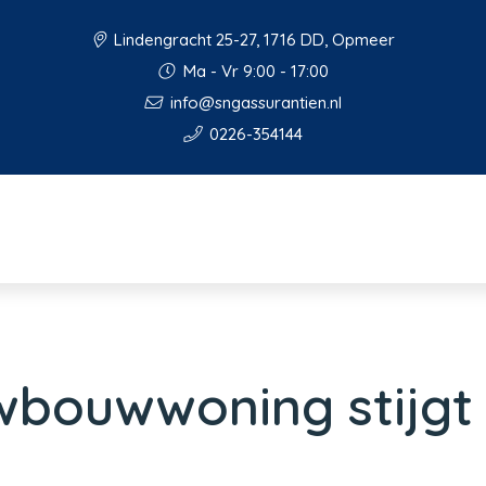
Lindengracht 25-27, 1716 DD, Opmeer
Ma - Vr 9:00 - 17:00
info@sngassurantien.nl
0226-354144
uwbouwwoning stijgt