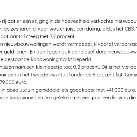
 rij dat er een stijging in de hoeveelheid verkochte nieuwbo
 In de zes jaren ervoor was er juist een daling, aldus het CB
dat aantal steeg met 7,7 procent.
an nieuwbouwwoningen wordt vermoedelijk vooral veroorzaa
geld lenen. En dan liggen ook de relatief dure nieuwbouwwo
de bestaande koopwoningmarkt beperkt.
izen nam een klein beetje toe: 0,2 procent. Dit is het vierde 
ningen in het tweede kwartaal onder de 5 procent ligt. Gemi
79.000 euro.
in absolute zin gemiddeld iets goedkoper met 441.000 euro.
de koopwoningen. Vergeleken met een jaar eerder was die pr