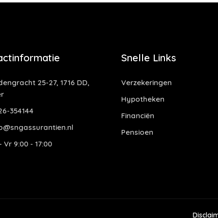
actinformatie
Snelle Links
dengracht 25-27, 1716 DD,
Verzekeringen
r
Hypotheken
6-354144
Financiën
o@sngassurantien.nl
Pensioen
 Vr 9:00 - 17:00
Disclai