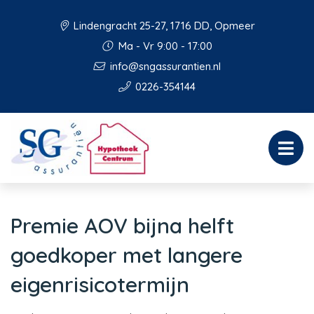
Lindengracht 25-27, 1716 DD, Opmeer
Ma - Vr 9:00 - 17:00
info@sngassurantien.nl
0226-354144
Premie AOV bijna helft
goedkoper met langere
eigenrisicotermijn