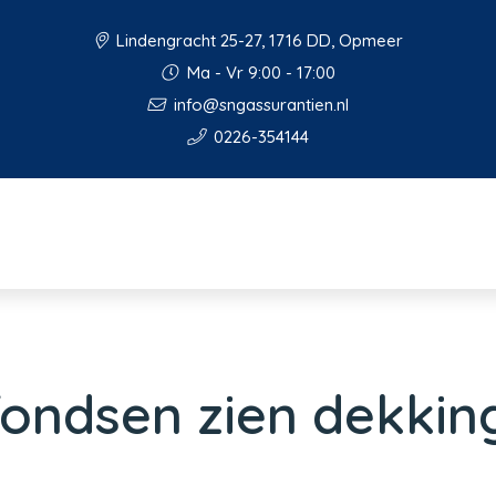
Lindengracht 25-27, 1716 DD, Opmeer
Ma - Vr 9:00 - 17:00
info@sngassurantien.nl
0226-354144
fondsen zien dekki