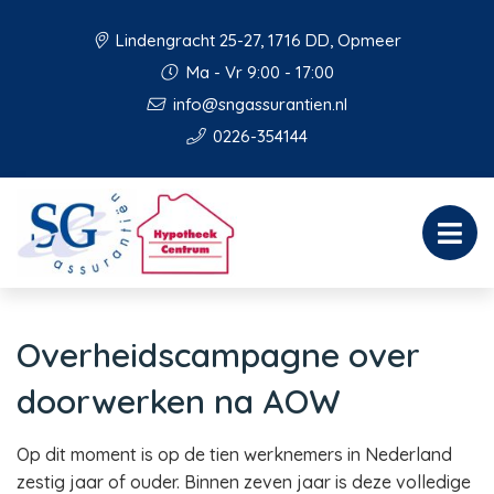
Lindengracht 25-27, 1716 DD, Opmeer
Ma - Vr 9:00 - 17:00
info@sngassurantien.nl
0226-354144
Overheidscampagne over
doorwerken na AOW
Op dit moment is op de tien werknemers in Nederland
zestig jaar of ouder. Binnen zeven jaar is deze volledige