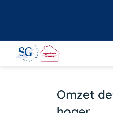
Omzet det
hoger