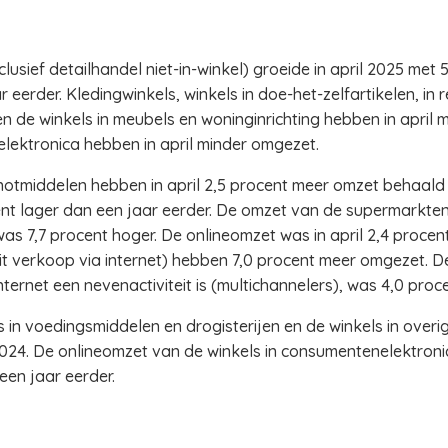
usief detailhandel niet-in-winkel) groeide in april 2025 met
 eerder. Kledingwinkels, winkels in doe-het-zelfartikelen, in r
n de winkels in meubels en woninginrichting hebben in april 
lektronica hebben in april minder omgezet.
notmiddelen hebben in april 2,5 procent meer omzet behaald d
t lager dan een jaar eerder. De omzet van de supermarkten 
s 7,7 procent hoger. De onlineomzet was in april 2,4 procent
it verkoop via internet) hebben 7,0 procent meer omgezet. D
ernet een nevenactiviteit is (multichannelers), was 4,0 proce
in voedingsmiddelen en drogisterijen en de winkels in overig
 2024. De onlineomzet van de winkels in consumentenelektronic
een jaar eerder.