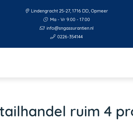
Lindengracht 25-27, 1716 DD, Opmeer
Ma - Vr 9:00 - 17:00
info@sngassurantien.nl
0226-354144
ailhandel ruim 4 p