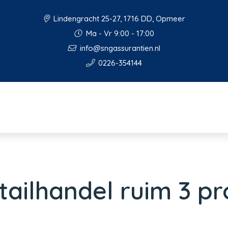
Lindengracht 25-27, 1716 DD, Opmeer
Ma - Vr 9:00 - 17:00
info@sngassurantien.nl
0226-354144
ailhandel ruim 3 pr