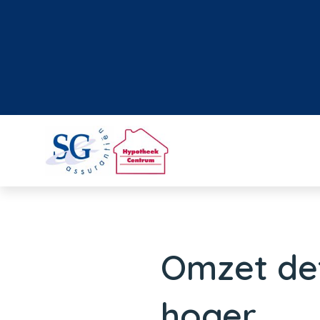
Omzet det
hoger