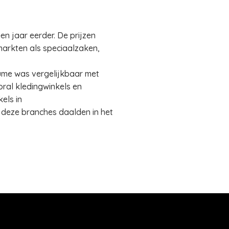
n jaar eerder. De prijzen
markten als speciaalzaken,
ume was vergelijkbaar met
oral kledingwinkels en
els in
n deze branches daalden in het