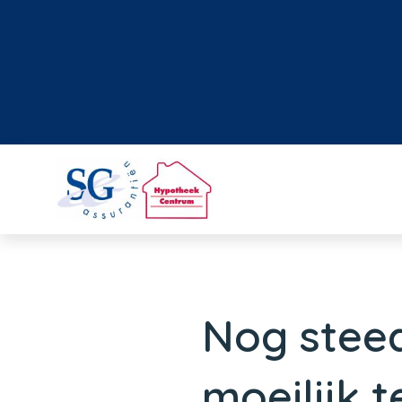
Nog stee
moeilijk t