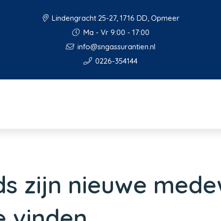
Lindengracht 25-27, 1716 DD, Opmeer
Ma - Vr 9:00 - 17:00
info@sngassurantien.nl
0226-354144
ds zijn nieuwe mede
e vinden