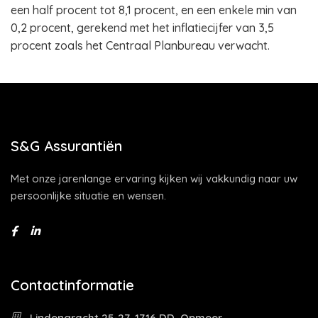
een half procent tot 8,1 procent, en een enkele min van
0,2 procent, gerekend met het inflatiecijfer van 3,5
procent zoals het Centraal Planbureau verwacht.
S&G Assurantiën
Met onze jarenlange ervaring kijken wij vakkundig naar uw
persoonlijke situatie en wensen.
Contactinformatie
Lindengracht 25-27, 1716 DD, Opmeer