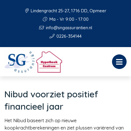
Lindengracht 25-27, 1716 DD, Opmeer
Ma - Vr 9:00 - 17:00
info@sngassurantien.nl
0226-354144
Nibud voorziet positief
financieel jaar
Het Nibud baseert zich op nieuwe
koopkrachtberekeningen en ziet plussen variërend van