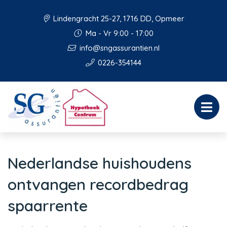
Lindengracht 25-27, 1716 DD, Opmeer
Ma - Vr 9:00 - 17:00
info@sngassurantien.nl
0226-354144
Nederlandse huishoudens
ontvangen recordbedrag
spaarrente