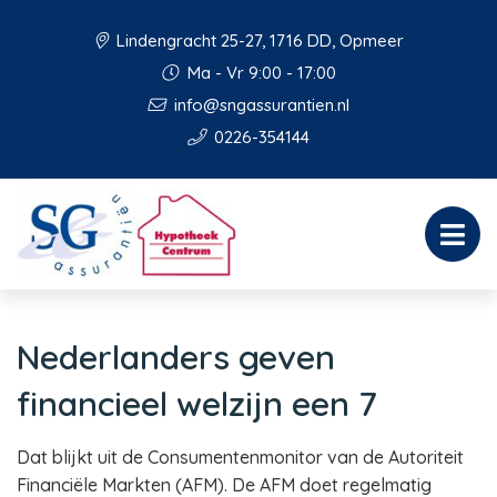
Lindengracht 25-27, 1716 DD, Opmeer
Ma - Vr 9:00 - 17:00
info@sngassurantien.nl
0226-354144
Nederlanders geven
financieel welzijn een 7
Dat blijkt uit de Consumentenmonitor van de Autoriteit
Financiële Markten (AFM). De AFM doet regelmatig