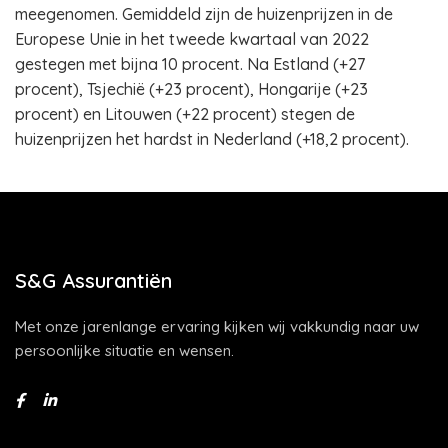
meegenomen. Gemiddeld zijn de huizenprijzen in de
Europese Unie in het tweede kwartaal van 2022
gestegen met bijna 10 procent. Na Estland (+27
procent), Tsjechië (+23 procent), Hongarije (+23
procent) en Litouwen (+22 procent) stegen de
huizenprijzen het hardst in Nederland (+18,2 procent).
S&G Assurantiën
Met onze jarenlange ervaring kijken wij vakkundig naar uw
persoonlijke situatie en wensen.