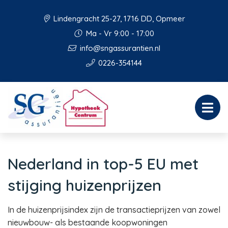
Lindengracht 25-27, 1716 DD, Opmeer
Ma - Vr 9:00 - 17:00
info@sngassurantien.nl
0226-354144
Nederland in top-5 EU met
stijging huizenprijzen
In de huizenprijsindex zijn de transactieprijzen van zowel
nieuwbouw- als bestaande koopwoningen