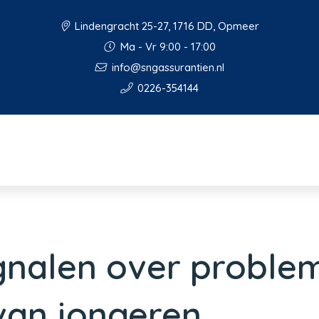
Lindengracht 25-27, 1716 DD, Opmeer
Ma - Vr 9:00 - 17:00
info@sngassurantien.nl
0226-354144
gnalen over proble
van jongeren