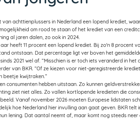
t van achttienplussers in Nederland een lopend krediet, waa
elijkheid om rood te staan of het krediet van een creditca
ing al jaren dalen, zo ook in 2024.
aar heeft 11 procent een lopend krediet. Bij zo'n 8 procent v
stand ontstaan. Dat percentage ligt ver boven het gemiddel
inds 2021 wel af. “Misschien is er toch iets veranderd in het
der van BKR. “Of ze kiezen voor niet-geregistreerde krediet
 beetje kwijtraken.”
gen consumenten hebben uitstaan. Zo kunnen geldverstrekk
chting ziet niet alles. Zo vallen kortlopende kredieten die 
 beeld. Vanaf november 2026 moeten Europese lidstaten sc
uidelijk hoe Nederland hier invulling aan gaat geven. BKR telt
un lening. Dat aantal neemt af, maar komt nog steeds neer 