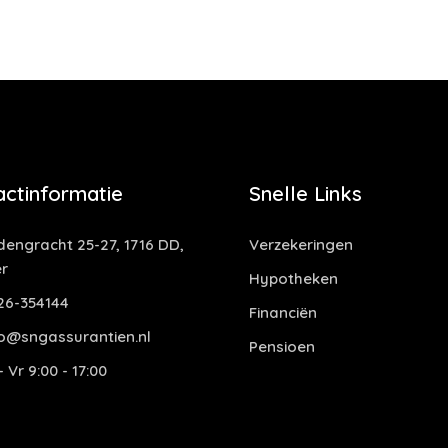
actinformatie
Snelle Links
dengracht 25-27, 1716 DD,
Verzekeringen
r
Hypotheken
6-354144
Financiën
o@sngassurantien.nl
Pensioen
 Vr 9:00 - 17:00