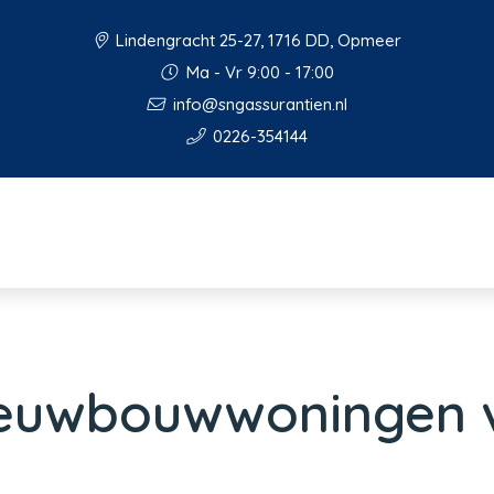
Lindengracht 25-27, 1716 DD, Opmeer
Ma - Vr 9:00 - 17:00
info@sngassurantien.nl
0226-354144
ieuwbouwwoningen 