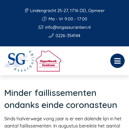
Lindengracht 25-27, 1716 DD, Opmeer
Ma - Vr 9:00 - 17:00
info@sngassurantien.nl
0226-354144
Minder faillissementen
ondanks einde coronasteun
Sinds halverwege vorig jaar is er een dalende lijn in het
aantal faillissementen. In augustus bereikte het aantal