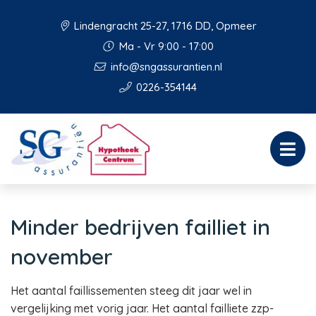
Lindengracht 25-27, 1716 DD, Opmeer
Ma - Vr 9:00 - 17:00
info@sngassurantien.nl
0226-354144
Minder bedrijven failliet in
november
Het aantal faillissementen steeg dit jaar wel in
vergelijking met vorig jaar. Het aantal failliete zzp-