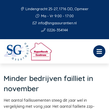
Lindengracht 25-27, 1716 DD, Opmeer
Ma - Vr 9:00 - 17:00
info@sngassurantien.nl
0226-354144
Minder bedrijven failliet in
november
Het aantal faillissementen steeg dit jaar wel in
vergelijking met vorig jaar. Het aantal failliete zzp-