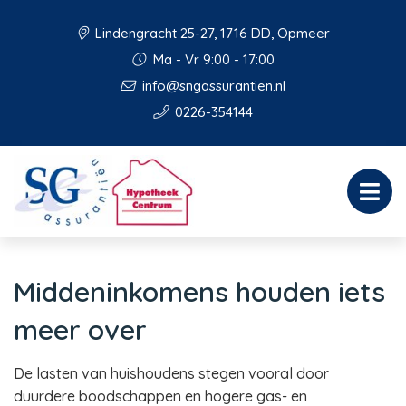
Lindengracht 25-27, 1716 DD, Opmeer
Ma - Vr 9:00 - 17:00
info@sngassurantien.nl
0226-354144
Middeninkomens houden iets
meer over
De lasten van huishoudens stegen vooral door
duurdere boodschappen en hogere gas- en