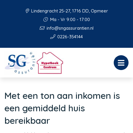
Lindengracht 25-27, 1716 DD, Opmeer
Ma - Vr 9:00 - 17:00
info@sngassurantien.nl
0226-354144
Met een ton aan inkomen is
een gemiddeld huis
bereikbaar