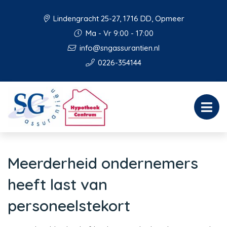
Lindengracht 25-27, 1716 DD, Opmeer
Ma - Vr 9:00 - 17:00
info@sngassurantien.nl
0226-354144
Meerderheid ondernemers
heeft last van
personeelstekort