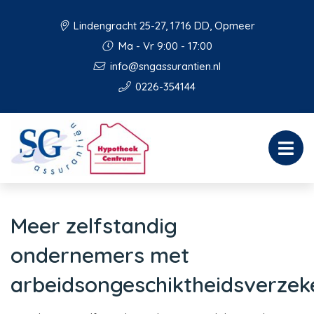
Lindengracht 25-27, 1716 DD, Opmeer
Ma - Vr 9:00 - 17:00
info@sngassurantien.nl
0226-354144
Meer zelfstandig
ondernemers met
arbeidsongeschiktheidsverzek